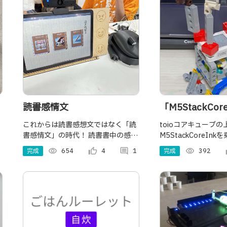
手
読書感情文
「M5StackCor
「toioコアキ
これからは読書感想文ではなく「読
toioコアキューブの
書感情文」の時代！ 読書書中の感情
M5StackCoreIn
「LEGO」でな
を読み取って 、それを元に感想文な
Bluetooth接続
完成
visibility
654
thumb_up_alt
4
comment
1
VTuber
完成
visibility
392
th
らぬ「感情文」として出力してくれ
く不安定な状態でい
るシステム。
みた作品です。LEG
御に注目です。