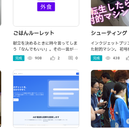
ごはんルーレット
シューティング
ー２
献立を決めるときに時々言ってしま
インクジェットプリ
う「なんでもいい」。その一言が原
た射的マシン。 初
因で、家族や恋人との雰囲気が悪く
ドアップして帰って
完成
visibility
908
thumb_up_alt
2
comment
0
完成
visibility
438
thumb_u
なってしまう恐れが。そんな時にこ
たのハートを打ち抜
のアプリを使って楽しくご飯を楽し
もう！！