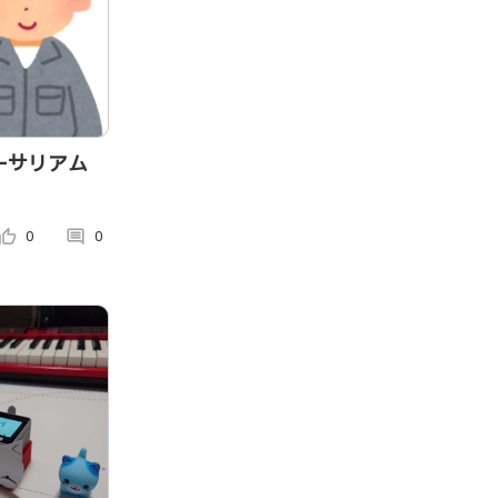
 イーサリアム
umb_up_alt
0
comment
0