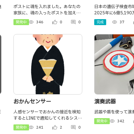
ＯＳＴ入魂
向、需要、および
焼
ポストに魂を入れました。あなたの
日本の遺伝子検査市
家族に、魂の入ったポストを加えて
2025年に6億5,1
ら2034年まで
ください。
ました。今後、IMARC
開発中
visibility
346
thumb_up_alt
0
comment
0
完成
visibility
37
th
同市場が2034年まで
米ドルに達し、2026
にかけて年平均成
おかんセンサー
演奏武器
E
人感センサーでおかんの接近を検知
武器や盾を使って演
するとLINEで通知してくれるシステ
開発中
visibility
342
th
ム
開発中
visibility
241
thumb_up_alt
2
comment
0