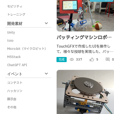
モビリティ
トレーニング
expand_more
開発素材
Unity
バッティングマシンロボッ
toio
ト by TouchGFX
TouchGFXで作成したUIを操作し
Micro:bit（マイクロビット）
て、様々な投球を実現した、バッテ
ィングロボットを作成しました
M5Stack
完成
visibility
337
thumb_up_alt
5
comment
0
ChatGPT API
expand_more
イベント
コンテスト
ハッカソン
展示会
その他