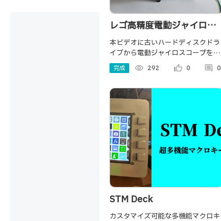
レゴ高精度電動ジャイロス
コープ
本ビデオに古いハードディスクドラ
イブから電動ジャイロスコープを作
成する過程及び実験を記録した。
完成
visibility
292
thumb_up_alt
0
comment
0
STM Deck
カスタマイズ可能な多機能マクロキ