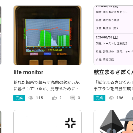
life monitor
献立まるさぽく
離れた場所で暮らす高齢の親が元気
「献立まるさぽくん
に暮らしているか、見守るためにこ
事プランを自動生成
のシステムを作りました。センサー
トを提供する便利な
完成
visibility
115
thumb_up_alt
2
comment
0
完成
visibility
186
th
用
を使って活動状況をデータ化しイン
ーザーは食事プラン
ターネットへ記録し、モニターでそ
な材料をリストでチ
のデータをグラフ化し見ることがで
買い物をすることが
きます。