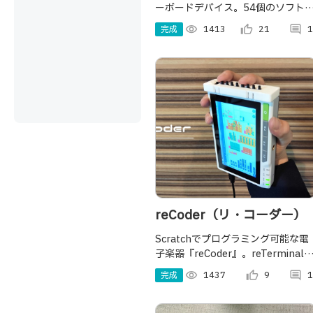
ーボードデバイス。54個のソフト
ェアボタンと4つの青軸スイッチ、3
完成
visibility
1413
thumb_up_alt
21
comment
1
つのロータリーエンコーダにより、
日々のパソコン作業ををサポート！
PCと連携するアプリも搭載！
reCoder（リ・コーダー）
Scratchでプログラミング可能な電
子楽器『reCoder』。reTerminal
拡張モジュールを取り付け、楽器の
完成
visibility
1437
thumb_up_alt
9
comment
1
演奏を楽しんだり、リズムマシンの
ような動作をさせることもできま
す。