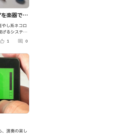
'を楽器でか
「癒やし系ネコロ
繋げるシステ
楽器等でいろい
umb_up_alt
1
comment
0
 ゴールでクリ
にしていきま
も、演奏の楽し