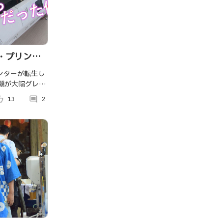
・プリンタ
ンターが転生し
号機が大幅グレー
きました、あな
p_alt
13
comment
2
くために。