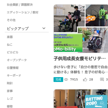
して、人検出＆通知やセンサ値のグ
社会貢献 / 課題解決
ラフ化をする機能があります。
エディケーション / 教材
その他
expand_more
ピックアップ
楽器
ねこ
ピカピカ
子供用成長支援モビリティ
オープンデータ
ToMobility
歩けない息子に「自分の意思で自由
位置情報
に動ける」体験を！ 息子の好奇心・
キーボード
身体状態に合わせた電動移動機器・
完成
visibility
7915
thumb_up_alt
28
comment
3
操作I/F・アシスト機能を自作&実
時計
3年の試行錯誤を重ね、移動支援を
家事
通し我が子の「成長体験」を製作
レゴ
植物