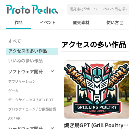
作品
イベント
開発素材
使い方
open_in_new
すべて
アクセスの多い作品
アクセスの多い作品
いいねの多い作品
expand_more
ソフトウェア開発
アプリケーション
ゲーム
データサイエンス / AI / BOT
ブロックチェーン / 分散型技術
AR / VR
焼き鳥GPT (Grill Poultry
expand_more
ハードウェア開発