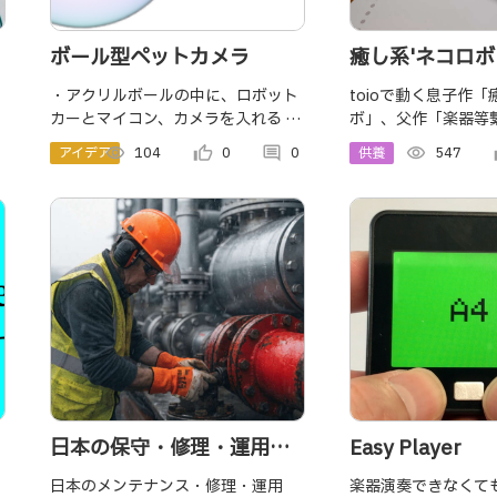
ボール型ペットカメラ
癒し系'ネコロボ
まっちゃおう！
・アクリルボールの中に、ロボット
toioで動く息子作
カーとマイコン、カメラを入れる ・
ボ」、父作「楽器等
タイヤが動くと、アクリルボールが
ム」のコラボです。 
アイデア
visibility
104
thumb_up_alt
0
comment
0
供養
visibility
547
th
転がり移動が可能 ・カメラの画像は
ろかまって高評価 or
PCやスマホで確認可能 ・動物／人
ア、とゲーム仕立て
間の顔を認識し近ずき撮影
す。
日本の保守・修理・運用
Easy Player
（MRO）市場：市場規模、
日本のメンテナンス・修理・運用
楽器演奏できなくて