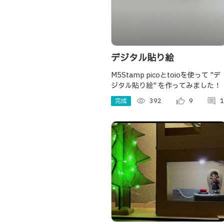
デジタル貼り絵
M5Stamp picoとtoioを使って "デ
ジタル貼り絵" を作ってみました！
完成
visibility
392
thumb_up_alt
9
comment
1