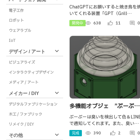
Transformer)
ChatGPTにお願いすると焼き鳥を
電子工作
いてくれる装置「GPT（Grill
Poultry Transformer 焼き鳥焼き
ロボット
開発中
visibility
638
thumb_up_alt
11
comment
0
器）」を開発しました
ウェアラブル
IoT
expand_more
デザイン / アート
ビジュアライズ
インタラクティブデザイン
メディア / アート
expand_more
メイカー / DIY
デジタルファブリケーション
多機能オブジェ ”ぷーぷ
木工 / ファブリック
ー”
ぷーぷーは臭いを検出して色＆LIN
で通知してくれます。また、臭いが
リメイク / DIY
ないときは温度と湿度から不快指数
完成
visibility
390
thumb_up_alt
2
comment
0
expand_more
その他
を色で教えてくれます。別モードと