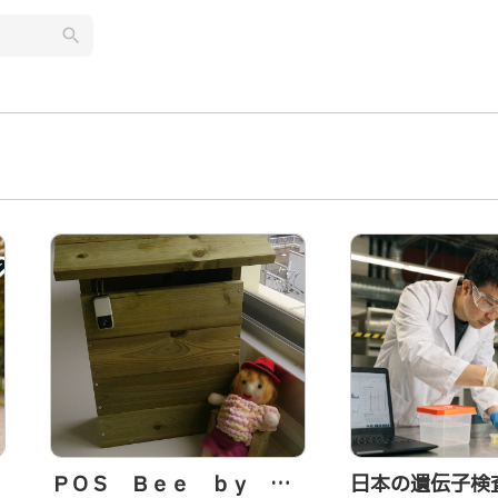
search
ＰＯＳ Ｂｅｅ ｂｙ Ｐ
日本の遺伝子検