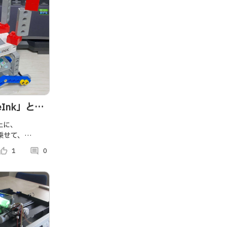
eInk」と
ューブ」と
上に、
kを乗せて、
にかした
したうえで、なるべ
umb_up_alt
1
comment
0
ろいろ動かして
Oによる姿勢制