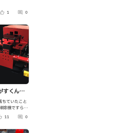
umb_up_alt
1
comment
0
がすくんだ
落ちていたこと
、掃除機ですら自
... というわ
p_alt
11
comment
0
なスマホを運ん
ボットをハッカ
。