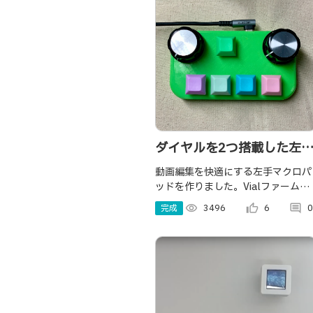
ダイヤルを2つ搭載した左
デバイス（自作キーボー
動画編集を快適にする左手マクロパ
ッドを作りました。Vialファームウ
ド）
ェアを用いることで、キーアサイン
完成
visibility
3496
thumb_up_alt
6
comment
0
の書き換えが容易です。マイコンは
Seeed Studio XIAO RP2040を使
用。