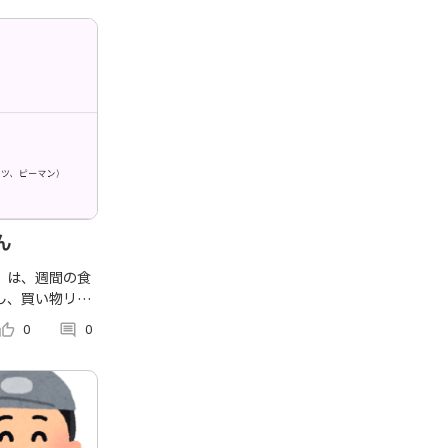
ん
」は、週間の食
し、買い物リス
アプリです。ユ
umb_up_alt
0
comment
0
を確認し、必要
ェックしながら
できます。