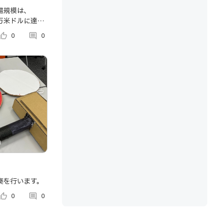
2026年か
場規模は、
90万米ドルに達し
の成長予測
 Groupは、
umb_up_alt
0
comment
0
に41億920万
年から2034年
奏を行います。
umb_up_alt
0
comment
0