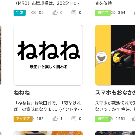
ウ
（MRO）市場規模は、2025年に
さを体験
成長、および2026年～
421億米ドルに達しました。今後、
2034年の予測
完成
visibility
35
thumb_up_alt
0
comment
0
開発中
visibility
354
th
IMARC Groupは、同市場が2034年
までに500億米ドルに達し、2026
年から2034年にかけ
ねねね
スマホもおなか
よ
「ねねね」は秋田弁で、「寝なけれ
スマホが電池切れで
に
ば」の意味になります。(イントネー
ないですか？ 今時
ションで「寝てないじゃないか」の
分で給電しにいけるのに
アイデア
visibility
182
thumb_up_alt
1
comment
0
開発中
visibility
1451
thumb_u
意も) そんな秋田弁と楽く関われる
けで、充電きれそう
アイテムが「ねねね」です。
で充電してくれるロ
ソンにて製作中です