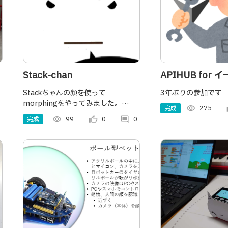
Stack-chan
APIHUB for
Stackちゃんの顔を使って
3年ぶりの参加です
morphingをやってみました。
完成
visibility
275
th
M5Stack Basicで動画の再生は難し
完成
visibility
99
thumb_up_alt
0
comment
0
いので、Jpegファイルの連続表示で
動画風にしました。音声で開始しま
す。