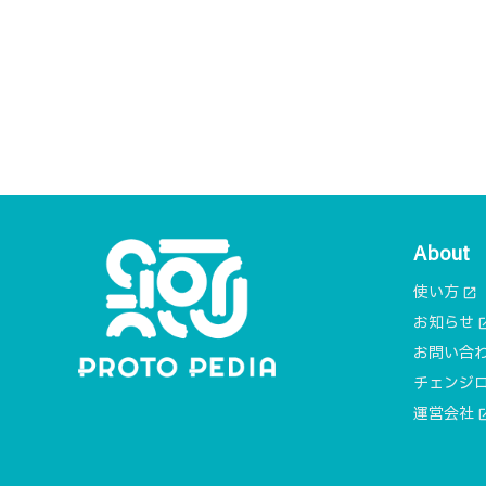
About
使い方
open_in_new
お知らせ
open_i
お問い合
チェンジ
運営会社
open_i