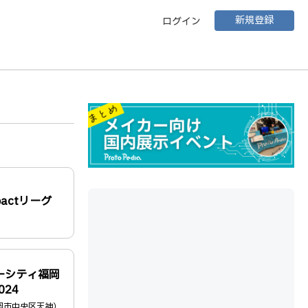
新規登録
ログイン
pactリーグ
ーシティ福岡
2024
岡市中央区天神）