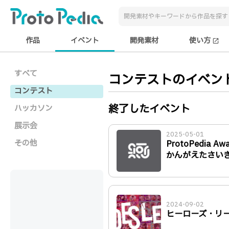
作品
イベント
開発素材
使い方
open_in_new
すべて
コンテストのイベン
コンテスト
終了したイベント
ハッカソン
展示会
2025-05-01
その他
ProtoPedia A
かんがえたさい
2024-09-02
ヒーローズ・リーグ