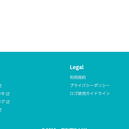
Legal
利用規約
プライバシーポリシー
n_new
わせ
ロゴ使用ガイドライン
open_in_new
ログ
open_in_new
n_new