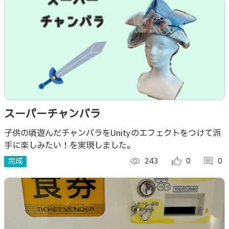
スーパーチャンバラ
子供の頃遊んだチャンバラをUnityのエフェクトをつけて派
手に楽しみたい！を実現しました。
完成
visibility
243
thumb_up_alt
0
comment
0