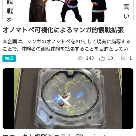
オノマトペ可視化によるマンガ的観戦拡張
本企画は、マンガのオノマトペをARとして現実に描写する
ことで、体験者の観戦体験を拡張することを目的としていま
す。
完成
visibility
343
thumb_up_alt
13
comment
1