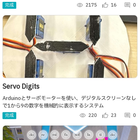
型デバイスを作ろうと頑張りました！！ ぜひ動画見てくだ
完成
visibility
2175
thumb_up_alt
16
comment
0
さい！
Servo Digits
Arduinoとサーボモーターを使い、デジタルスクリーンなし
で1から9の数字を機械的に表示するシステム
完成
visibility
220
thumb_up_alt
23
comment
0