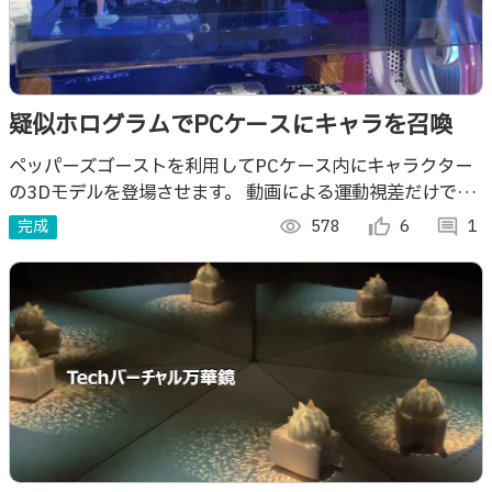
疑似ホログラムでPCケースにキャラを召喚
ペッパーズゴーストを利用してPCケース内にキャラクター
の3Dモデルを登場させます。 動画による運動視差だけでは
像が浮いてる感があまり伝わりませんが気合いで感じてくだ
完成
visibility
578
thumb_up_alt
6
comment
1
さい。