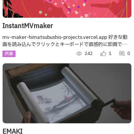
InstantMVmaker
mv-maker-himatsubushis-projects.vercel.app 好きな動
画を読み込んでクリックとキーボードで直感的に即興でエフ
ェクトを付けよう！ PC専用 (今のところ)
供養
visibility
242
thumb_up_alt
1
comment
0
EMAKI