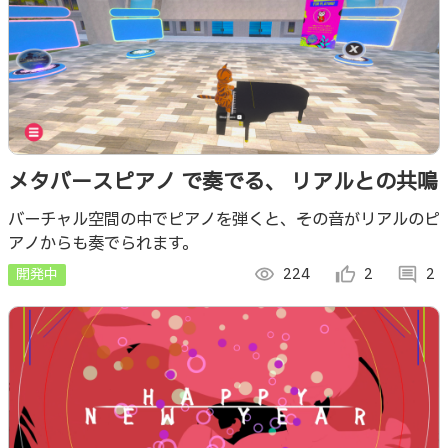
メタバースピアノ で奏でる、 リアルとの共鳴
バーチャル空間の中でピアノを弾くと、その音がリアルのピ
アノからも奏でられます。
開発中
visibility
224
thumb_up_alt
2
comment
2