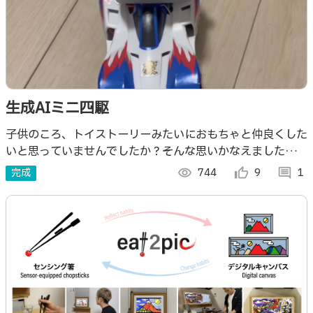
生成AIミニ四駆
子供のころ、トイストーリーみたいにおもちゃと仲良くした
いと思っていませんでしたか？そんな思いかなえました。一
緒に走れて、話せて、歌える そんなおもちゃをミニ四駆で
完成
visibility
744
thumb_up_alt
9
comment
1
作ってみました。