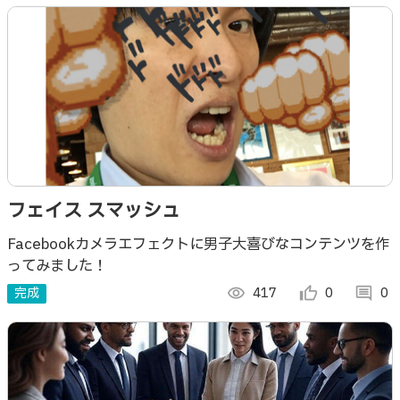
フェイス スマッシュ
Facebookカメラエフェクトに男子大喜びなコンテンツを作
ってみました！
完成
visibility
417
thumb_up_alt
0
comment
0