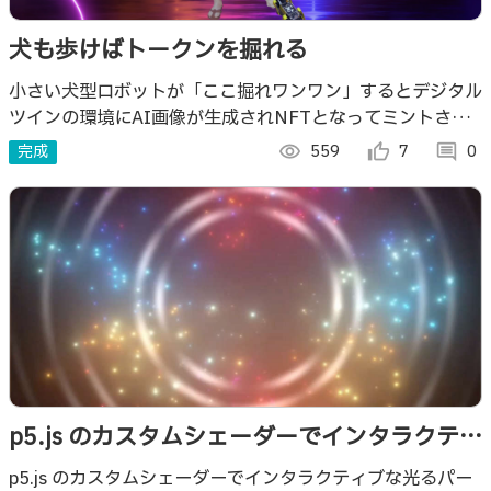
犬も歩けばトークンを掘れる
小さい犬型ロボットが「ここ掘れワンワン」するとデジタル
ツインの環境にAI画像が生成されNFTとなってミントされ
るというメディアアート作品
完成
visibility
559
thumb_up_alt
7
comment
0
p5.js のカスタムシェーダーでインタラクティ
ブな光るパーティクル・拡がる円のエフェク
p5.js のカスタムシェーダーでインタラクティブな光るパー