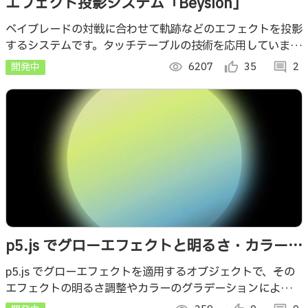
エフェクト投影システム「Beysion」
ベイブレードの対戦に合わせて軌跡などのエフェクトを投影
するシステムです。タッチテーブルの技術を応用していま
す。
開発中
visibility
6207
thumb_up_alt
35
comment
2
p5.js でグローエフェクトと明るさ・カラーの
グラデーションを組み合わせる描画の試作
p5.js でグローエフェクトを適用するオブジェクトで、その
エフェクトの明るさ調整やカラーのグラデーションによる色
付けを組み合わせる描画の試作です