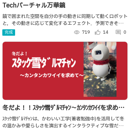
Techバーチャル万華鏡
鏡で囲まれた空間を自分の手の動きに同期して動くロボット
と，その動きに応じて変化するエフェクト．予測できそうで
できないモノの動きと映像の動きを，体の動きとともに感じ
完成
visibility
719
thumb_up_alt
14
comment
0
る空間を体験できます．
冬だよ！！ｽﾀｯｸ雪ﾀﾞﾙﾏﾁｬﾝ〜ｶﾝﾀﾝｶﾜｲｲを求め
て〜
ｽﾀｯｸ雪ﾀﾞﾙﾏﾁｬﾝは、かわいい工学(著者勉強中)を活用して冬
の温かみや愛らしさを演出するインタラクティブな雪だるま