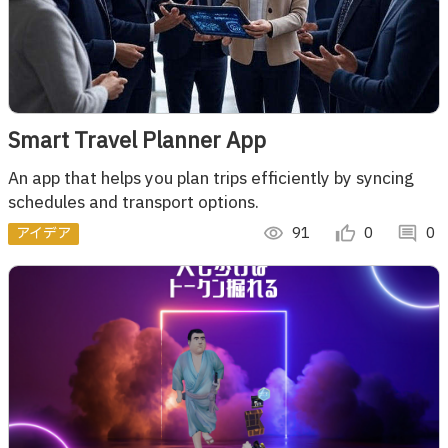
Smart Travel Planner App
An app that helps you plan trips efficiently by syncing
schedules and transport options.
アイデア
visibility
91
thumb_up_alt
0
comment
0