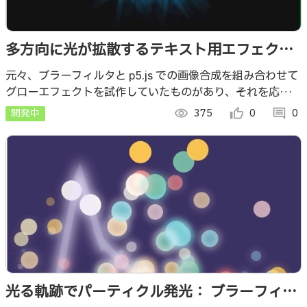
多方向に光が拡散するテキスト用エフェクト
を作ってみた： p5.js で実装した画像処理
元々、ブラーフィルタと p5.js での画像合成を組み合わせて
グローエフェクトを試作していたものがあり、それを応用し
て単純に光るだけではないエフェクトを作ってみました
開発中
visibility
375
thumb_up_alt
0
comment
0
光る軌跡でパーティクル発光： ブラーフィル