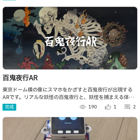
百鬼夜行AR
東京ドーム横の像にスマホをかざすと百鬼夜行が出現する
ARです。リアルな妖怪の百鬼夜行と、妖怪を捕まえる体験
ができます。
完成
visibility
190
thumb_up_alt
1
comment
2