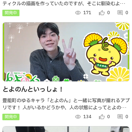
ティクルの描画を作っていたのですが、そこに馴染むように
ト描画
拡がる円のエフェクトをシェーダーでの描画に加えてみまし
開発中
visibility
171
thumb_up_alt
0
comment
0
た
とよのんといっしょ！
豊能町のゆるキャラ「とよのん」と一緒に写真が撮れるアプ
リです！ 人がいるかどうかや、人の状態によってとよのん
が変化します。 あなたが一緒にポーズを取れば、とよのん
開発中
visibility
134
thumb_up_alt
0
comment
0
も喜ぶかも？？？？？