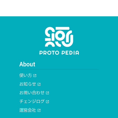
About
使い方
open_in_new
お知らせ
open_in_new
お問い合わせ
open_in_new
チェンジログ
open_in_new
運営会社
open_in_new