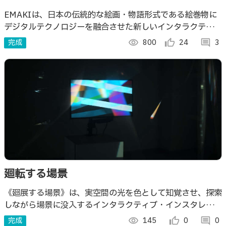
EMAKIは、日本の伝統的な絵画・物語形式である絵巻物に
デジタルテクノロジーを融合させた新しいインタラクティブ
表現メディアです。
完成
visibility
800
thumb_up_alt
24
comment
3
廻転する場景
《廻展する場景》は、実空間の光を色として知覚させ、探索
しながら場景に没入するインタラクティブ・インスタレーシ
ョン作品/装置である。
完成
visibility
145
thumb_up_alt
0
comment
0