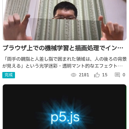
ブラウザ上での機械学習と描画処理でインタ
ラクティブな「透明マント・光学迷彩」
「両手の親指と人差し指で囲まれた領域は、人の後ろの背景
が見える」という光学迷彩・透明マント的なエフェクトを、
カメラ画像に対する機械学習処理と描画ライブラリによる描
完成
visibility
2181
thumb_up_alt
15
comment
0
画で実装しました