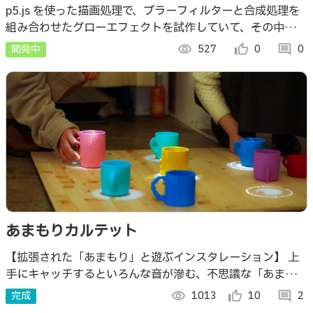
ターと合成処理を使った p5.js でのグローエ
p5.js を使った描画処理で、ブラーフィルターと合成処理を
組み合わせたグローエフェクトを試作していて、その中の 1
フェクト
つです。マウスカーソルの軌跡・その付近でエフェクトが発
開発中
visibility
527
thumb_up_alt
0
comment
0
生する実装です。
あまもりカルテット
【拡張された「あまもり」と遊ぶインスタレーション】 上
手にキャッチするといろんな音が滲む、不思議な「あまも
り」
完成
visibility
1013
thumb_up_alt
10
comment
2