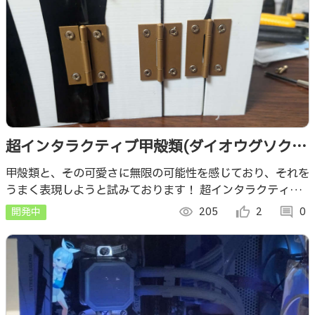
超インタラクティブ甲殻類(ダイオウグソクム
シあるいはダンゴムシモドキ)！！！！
甲殻類と、その可愛さに無限の可能性を感じており、それを
うまく表現しようと試みております！ 超インタラクティ
ブ！超ダイオウ！(デカいの意訳)
開発中
visibility
205
thumb_up_alt
2
comment
0