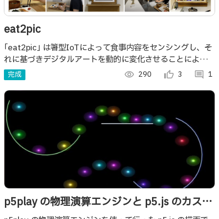
eat2pic
｢eat2pic｣ は箸型IoTによって食事内容をセンシングし、そ
れに基づきデジタルアートを動的に変化させることによっ
て、ユーザが健康的な食生活を送れるよう促すための “ナッ
完成
visibility
290
thumb_up_alt
3
comment
1
ジ” を行うシステムです。
p5play の物理演算エンジンと p5.js のカスタ