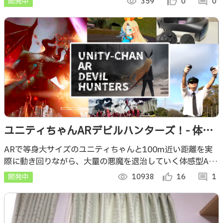
開発中
visibility
359
thumb_up_alt
0
comment
0
ユニティちゃんARデビルハンターズ！- 体感
型 超爽快 斬撃アクションバトル
ARで等身大サイズのユニティちゃんと100m近い距離を実
際に動き回りながら、大量の悪魔を退治していく体感型AR
ゲーム！ 新VRデバイスMeta Quest ProのAR機能(パスス
開発中
visibility
10938
thumb_up_alt
16
comment
1
ルー)使用！