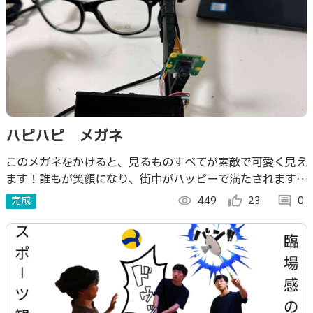
ハピハピ メガネ
このメガネをかけると、見るものすべてが素敵で可愛く見え
ます！誰もが笑顔になり、街中がハッピーで満たされます。
朝から気分が良くなり、「素敵な一日を過ごせたら」と思え
完成
visibility
449
thumb_up_alt
23
comment
0
るメガネです。