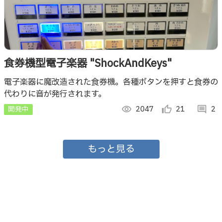
食券機型電子楽器 "ShockAndKeys"
電子楽器に魔改造された食券機。各種ボタンを押すと食券の
代わりに音が発行されます。
開発中
visibility
2047
thumb_up_alt
21
comment
2
もっと見る