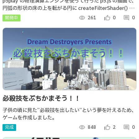
ムシェーダーでのグローエフェクト
p5play の物理演算エンジンを使って行った p5.js の描画で、
円弧の形状の床の上を転がる円に createFilterShader() で
のカスタムシェーダーでグローエフェクトをつけました
開発中
visibility
261
thumb_up_alt
0
comment
0
必殺技をぶちかまそう！！
子供の頃に見た”必殺技を出したい”という夢を叶えるため、
ゲームを作成しました。
完成
visibility
848
thumb_up_alt
2
comment
0