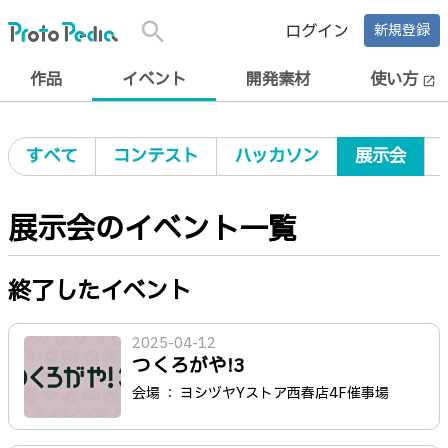
search
ログイン
新規登録
作品
イベント
開発素材
使い方
open_in_new
すべて
コンテスト
ハッカソン
展示会
展示会のイベント一覧
終了したイベント
2025-04-12
つくろがや!3
会場 ： ヨシヅヤYストア西春店4F催事場