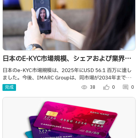
日本のE-KYC市場規模、シェアおよび業界の
成長見通し（2026年～2034年）
日本のe-KYC市場規模は、2025年にUSD 56.1 百万に達し
ました。今後、IMARC Groupは、同市場が2034年までに
USD 229.1 百万に達し、2026年から2034年の期間に年平
完成
visibility
38
thumb_up_alt
0
comment
0