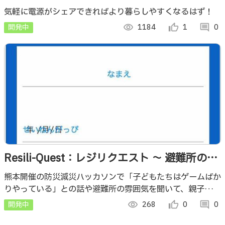
気軽に電源がシェアできればより暮らしやすくなるはず！
開発中
visibility
1184
thumb_up_alt
1
comment
0
Resili-Quest：レジリクエスト ～ 避難所のヒ
ーロー
熊本開催の防災減災ハッカソンで「子どもたちはゲームばか
りやっている」との話や避難所の雰囲気を聞いて、親子や他
人同士のコミュニケーションが大きな課題と感じ、ゲームに
開発中
visibility
268
thumb_up_alt
0
comment
0
夢中になる子どもたちの力で解決できないかと着想。インタ