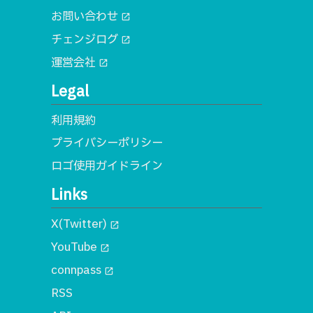
お問い合わせ
open_in_new
チェンジログ
open_in_new
運営会社
open_in_new
Legal
利用規約
プライバシーポリシー
ロゴ使用ガイドライン
Links
X(Twitter)
open_in_new
YouTube
open_in_new
connpass
open_in_new
RSS