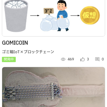
GOMICOIN
ゴミ箱IoT×ブロックチェーン
開発中
visibility
469
thumb_up_alt
3
comment
0