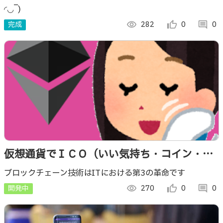
ン・オファリング）
◜◡‾)
完成
visibility
282
thumb_up_alt
0
comment
0
仮想通貨でＩＣＯ（いい気持ち・コイン・オ
ファリング）
ブロックチェーン技術はITにおける第3の革命です
開発中
visibility
270
thumb_up_alt
0
comment
0