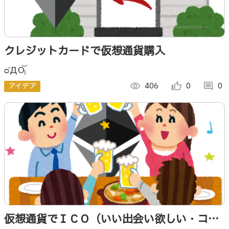
クレジットカードで仮想通貨購入
ᴑ̑ДO͝₎
アイデア
visibility
406
thumb_up_alt
0
comment
0
仮想通貨でＩＣＯ（いい出会い欲しい・コイ