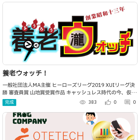
養老ウォッチ！
一般社団法人MA主催 ヒーローズリーグ2019 XUIリーグ決
勝 審査員賞 山地賞受賞作品 キャッシュレス時代の今、仮想
通貨養老コインで最先端のUXを楽しもう！
完成
visibility
383
thumb_up_alt
0
comment
0