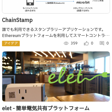
ChainStamp
誰でも利用できるスタンプラリーアプリケーションです。
Ethereumプラットフォームを利用してスマートコントラク
トを実装。 ブロックチェーンを使っているので偽装がむつ
アイデア
visibility
359
thumb_up_alt
0
comment
0
かしい。 どのユーザーが、いつ、
elet - 簡単電気共有プラットフォーム