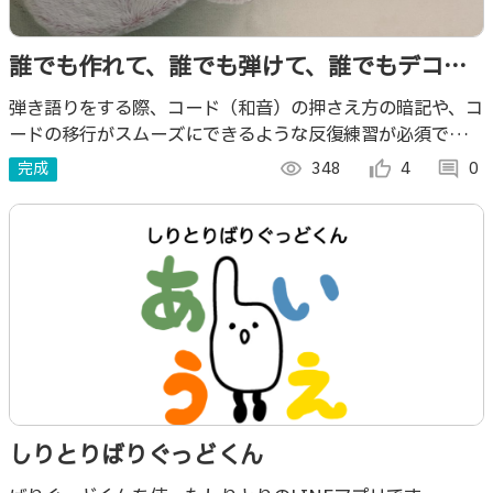
誰でも作れて、誰でも弾けて、誰でもデコれ
るギター
弾き語りをする際、コード（和音）の押さえ方の暗記や、コ
ードの移行がスムーズにできるような反復練習が必須ですが
面倒です。そこで、作ったのが初心者が適当に弾いても良い
完成
visibility
348
thumb_up_alt
4
comment
0
感じの伴奏になる楽器です。
しりとりばりぐっどくん