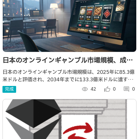
日本のオンラインギャンブル市場規模、成
長、および動向予測 2026-2034年
日本のオンラインギャンブル市場規模は、2025年に85.3億
米ドルと評価され、2034年までに133.3億米ドルに達する
と予測されています。2026年から2034年の期間において、
完成
visibility
42
thumb_up_alt
0
comment
0
年平均成長率（CAG