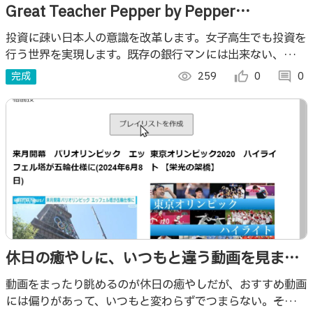
Great Teacher Pepper by Pepper
Investment School
投資に疎い日本人の意識を改革します。女子高生でも投資を
行う世界を実現します。既存の銀行マンには出来ない、
Pepperにしか出来ない事業です！
完成
visibility
259
thumb_up_alt
0
comment
0
休日の癒やしに、いつもと違う動画を見ませ
んか
動画をまったり眺めるのが休日の癒やしだが、おすすめ動画
には偏りがあって、いつもと変わらずでつまらない。その日