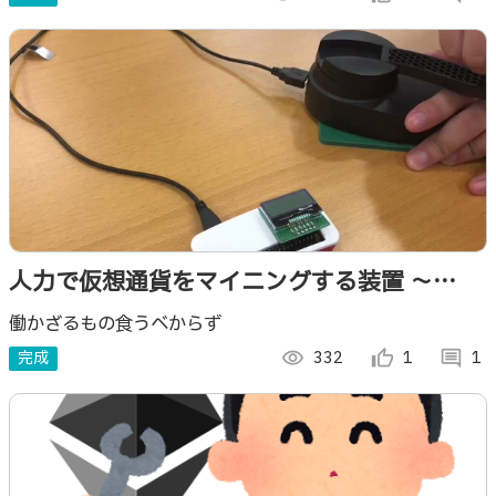
人力で仮想通貨をマイニングする装置 〜
Garimpo〜
働かざるもの食うべからず
完成
visibility
332
thumb_up_alt
1
comment
1