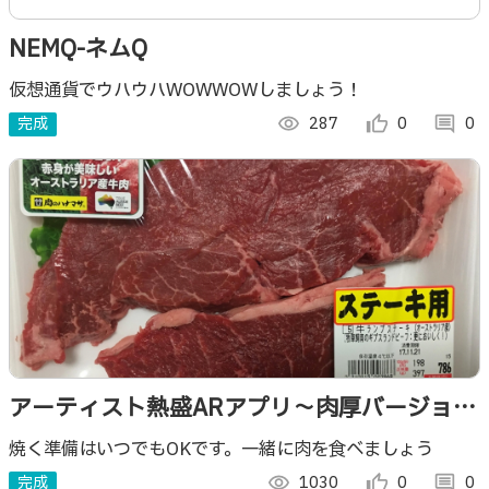
NEMQ-ネムQ
仮想通貨でウハウハWOWWOWしましょう！
完成
visibility
287
thumb_up_alt
0
comment
0
アーティスト熱盛ARアプリ～肉厚バージョン
～
焼く準備はいつでもOKです。一緒に肉を食べましょう
完成
visibility
1030
thumb_up_alt
0
comment
0