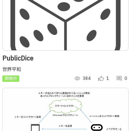
PublicDice
世界平和
開発中
visibility
384
thumb_up_alt
1
comment
0