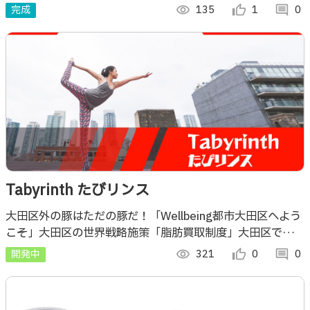
の気分にあったキーワードを選択し、それに応じた再生リス
完成
visibility
135
thumb_up_alt
1
comment
0
トを作成してくれる。
Tabyrinth たびリンス
大田区外の豚はただの豚だ！「Wellbeing都市大田区へよう
こそ」大田区の世界戦略施策「脂肪買取制度」大田区ではデ
ブ is Rich！早速大田区の銭湯で裸になり、体重を測って資
開発中
visibility
321
thumb_up_alt
0
comment
0
産を作ろう