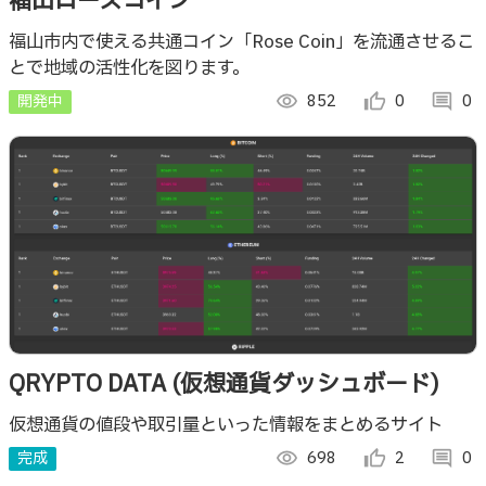
福山ローズコイン
福山市内で使える共通コイン「Rose Coin」を流通させるこ
とで地域の活性化を図ります。
開発中
visibility
852
thumb_up_alt
0
comment
0
QRYPTO DATA (仮想通貨ダッシュボード)
仮想通貨の値段や取引量といった情報をまとめるサイト
完成
visibility
698
thumb_up_alt
2
comment
0