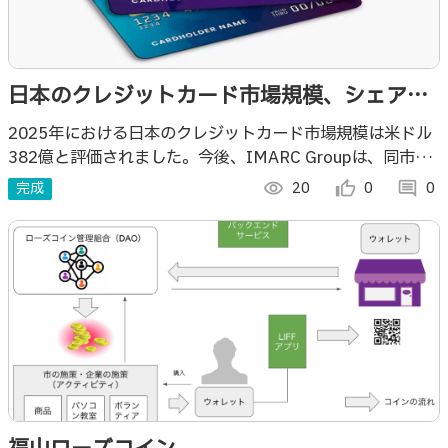
日本のクレジットカード市場規模、シェア、
および成長分析 2026-2034年
2025年における日本のクレジットカード市場規模は米ドル
382億と評価されました。今後、IMARC Groupは、同市場
が2034年までに米ドル692億に達し、2026年から2034年
完成
visibility
20
thumb_up_alt
0
comment
0
にかけてCAGR