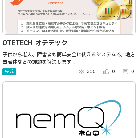
OTETECH-オテテック-
子供から老人、障害者も簡単安全に使えるシステムで、地方
自治体などの課題を解決します！
完成
visibility
356
thumb_up_alt
0
comment
0