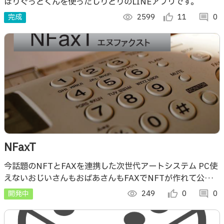
ばりぐっどくんを使ったしりとりのLINEアプリです。
完成
visibility
2599
thumb_up_alt
11
comment
0
NFaxT
今話題のNFTとFAXを連携した次世代アートシステム PC使
えないおじいさんもおばあさんもFAXでNFTが作れて公開
できるサービス FAX独特の質感が最高のアートを生み出す
開発中
visibility
249
thumb_up_alt
0
comment
0