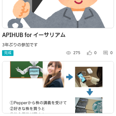
APIHUB for イーサリアム
3年ぶりの参加です
完成
visibility
275
thumb_up_alt
0
comment
0