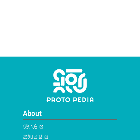
ーネットがない状況でも出来るローカルWifiシステムにより
実現。
About
使い方
open_in_new
お知らせ
open_in_new