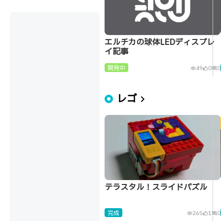
エルチカの球体LEDディスプレ
イ記事
開発中
49
0
0
visibility
thumb_up_alt
comment
レゴ
chevron_right
テラスタル！スライドパズル
完成
265
1
0
visibility
thumb_up_alt
comment