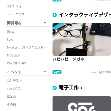
モビリティ
インタラクティブデザ
トレーニング
expand_more
開発素材
Unity
toio
Micro:bit（マイクロビット）
M5Stack
ハピハピ メガネ
ChatGPT API
expand_more
イベント
完成
449
23
0
visibility
thumb_up_alt
comment
コンテスト
電子工作
chevron_right
ハッカソン
展示会
その他