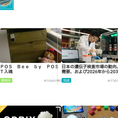
ＰＯＳ Ｂｅｅ ｂｙ ＰＯＳ
日本の遺伝子検査市場の動向
Ｔ入魂
需要、および2026年から203
年までの成長予測
開発中
完成
346
0
0
37
visibility
thumb_up_alt
comment
visibility
thumb_up_alt