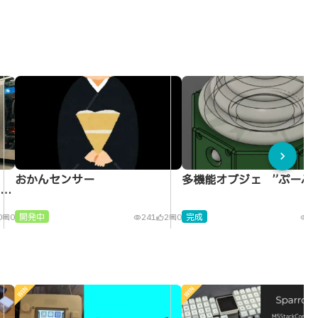
chevron_right
、
おかんセンサー
多機能オブジェ ”ぷーぷ
4
開発中
完成
0
0
241
2
0
39
comment
visibility
thumb_up_alt
comment
visibility