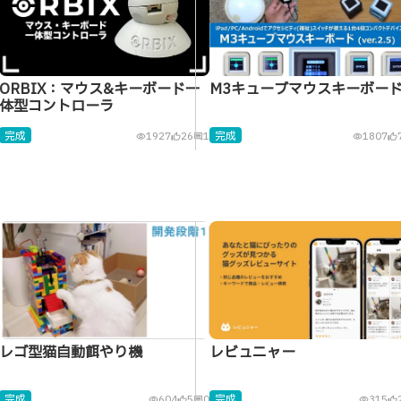
ORBIX：マウス&キーボード一
M3キューブマウスキーボー
体型コントローラ
完成
完成
1927
26
1
1807
visibility
thumb_up_alt
comment
visibility
thumb_up_alt
レゴ型猫自動餌やり機
レビュニャー
完成
完成
604
5
0
315
visibility
thumb_up_alt
comment
visibility
thumb_up_alt