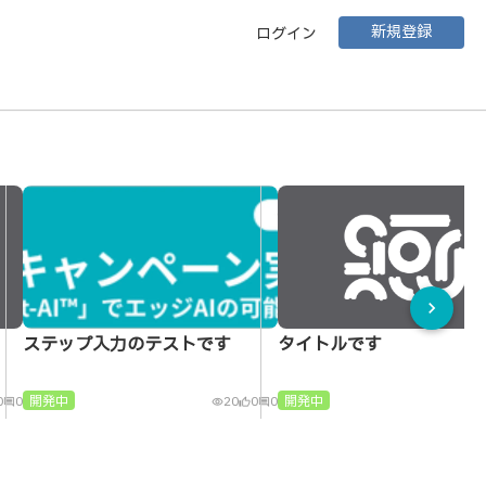
新規登録
ログイン
chevron_right
ステップ入力のテストです
タイトルです
開発中
開発中
0
0
20
0
0
1
comment
visibility
thumb_up_alt
comment
visibility