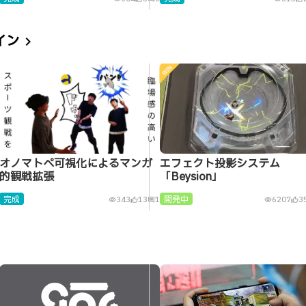
イン
chevron_right
オノマトペ可視化によるマンガ
エフェクト投影システム
的観戦拡張
「Beysion」
完成
開発中
343
13
1
6207
3
visibility
thumb_up_alt
comment
visibility
thumb_up_alt