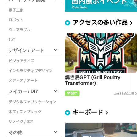
電子工作
ロボット
アクセスの多い作品
chevron_right
ウェアラブル
IoT
expand_more
デザイン / アート
ビジュアライズ
インタラクティブデザイン
焼き鳥GPT (Grill Poultry
メディア / アート
Transformer)
expand_more
メイカー / DIY
開発中
638
11
0
visibility
thumb_up_alt
comment
デジタルファブリケーション
キーボード
木工 / ファブリック
chevron_right
リメイク / DIY
expand_more
その他