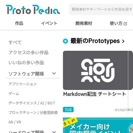
作品
イベント
開発素材
使い方
open_in_new
最新のPrototypes
chevron_right
すべて
アクセスの多い作品
いいねの多い作品
expand_more
ソフトウェア開発
アプリケーション
Markdown記法 チートシート
ゲーム
データサイエンス / AI / BOT
完成
18
0
0
visibility
thumb_up_alt
comment
ブロックチェーン / 分散型技術
AR / VR
expand_more
ハードウェア開発