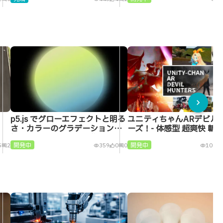
chevron_right
p5.js でグローエフェクトと明る
ユニティちゃんARデビル
さ・カラーのグラデーションを
ーズ！- 体感型 超爽快 斬
組み合わせる描画の試作
ションバトル
開発中
開発中
5
2
359
0
0
10938
comment
visibility
thumb_up_alt
comment
visibility