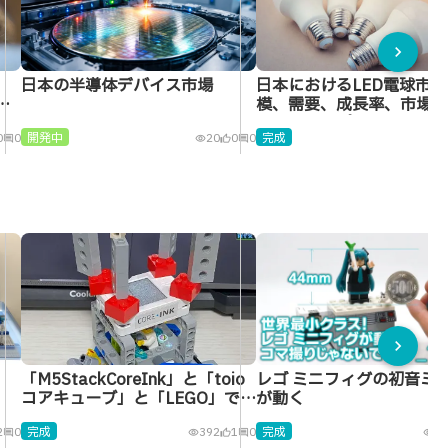
chevron_right
日本の半導体デバイス市場
日本におけるLED電球市
ア
模、需要、成長率、市場シ
に関するレポート（2026
開発中
完成
0
0
20
0
0
3
2034年）
comment
visibility
thumb_up_alt
comment
visibility
chevron_right
「M5StackCoreInk」と「toio
レゴ ミニフィグの初音ミ
コアキューブ」と「LEGO」でな
が動く
にかしたVTuber
完成
完成
2
0
392
1
0
81
comment
visibility
thumb_up_alt
comment
visibility