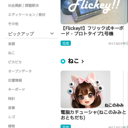
社会貢献 / 課題解決
エディケーション / 教材
その他
【Flickey!!】フリック式キーボ
expand_more
ード - プロトタイプ1号機
ピックアップ
完成
634
8
1
楽器
visibility
thumb_up_alt
comment
ねこ
ねこ
chevron_right
ピカピカ
オープンデータ
位置情報
キーボード
時計
家事
電脳カチューシャ(ねこのみみと
レゴ
おともだち)
植物
完成
533
2
0
visibility
thumb_up_alt
comment