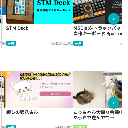
chevron_right
ド
STM Deck
M5Dialをトラックパッド
自作キーボード SparrowDi
完成
完成
7
0
1413
21
1
109
comment
visibility
thumb_up_alt
comment
visibility
chevron_right
癒しの猫八さん
こっちゃん大事な会議中だ
あっちで遊んでて～
完成
開発中
2
0
445
4
1
48
comment
visibility
thumb_up_alt
comment
visibility