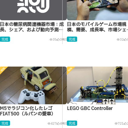
日本の糖尿病関連機器市場：成
日本のモバイルゲーム市場規
長、シェア、および動向予測
模、需要、成長率、市場シェ
（2026年～2034年）
予測（2026年～2034年）
完成
完成
35
0
0
32
visibility
thumb_up_alt
comment
visibility
thumb_up_alt
M5でラジコン化したレゴ
LEGO GBC Controller
FIAT500（ルパンの愛車）
完成
完成
427
4
0
721
visibility
thumb_up_alt
comment
visibility
thumb_up_alt