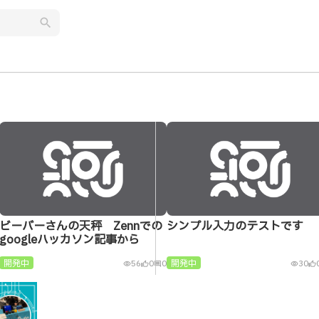
search
ビーバーさんの天秤 Zennでの
シンプル入力のテストです
googleハッカソン記事から
開発中
開発中
56
0
0
30
visibility
thumb_up_alt
comment
visibility
thumb_up_alt