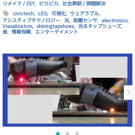
リメイク / DIY,
ピカピカ,
社会貢献 / 課題解決
sell
civictech,
LED,
可視化,
ウェアラブル,
アシスティブテクノロジー,
光,
距離センサ,
electronics,
Visualization,
shiningtapshoes,
光るタップシューズ,
音,
情報保障,
エンターテイメント
arrow_forward_ios