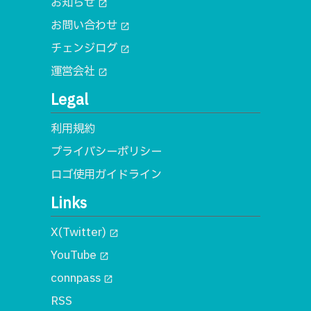
お知らせ
open_in_new
お問い合わせ
open_in_new
チェンジログ
open_in_new
運営会社
open_in_new
Legal
利用規約
プライバシーポリシー
ロゴ使用ガイドライン
Links
X(Twitter)
open_in_new
YouTube
open_in_new
connpass
open_in_new
RSS