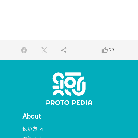
share
thumb_up_alt
27
About
使い方
open_in_new