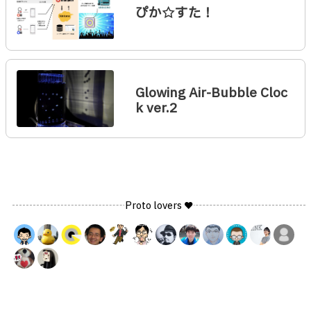
ぴか☆すた！
Glowing Air-Bubble Cloc
k ver.2
Proto lovers ♥