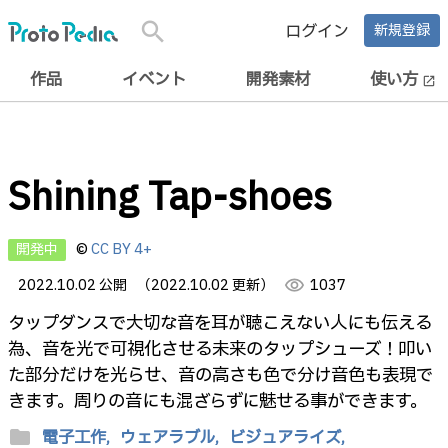
search
ログイン
新規登録
作品
イベント
開発素材
使い方
open_in_new
Shining Tap-shoes
開発中
©
CC BY 4+
2022.10.02 公開
（2022.10.02 更新）
visibility
1037
タップダンスで大切な音を耳が聴こえない人にも伝える
為、音を光で可視化させる未来のタップシューズ！叩い
た部分だけを光らせ、音の高さも色で分け音色も表現で
きます。周りの音にも混ざらずに魅せる事ができます。
folder
電子工作,
ウェアラブル,
ビジュアライズ,