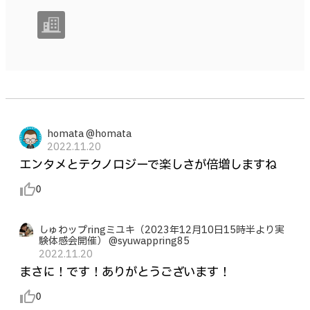
homata @homata
2022.11.20
エンタメとテクノロジーで楽しさが倍増しますね
thumb_up_alt
0
しゅわップringミユキ（2023年12月10日15時半より実
験体感会開催） @syuwappring85
2022.11.20
まさに！です！ありがとうございます！
thumb_up_alt
0