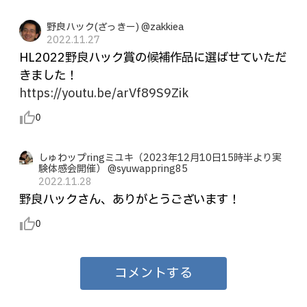
野良ハック(ざっきー) @zakkiea
2022.11.27
HL2022野良ハック賞の候補作品に選ばせていただ
きました！
https://youtu.be/arVf89S9Zik
thumb_up_alt
0
しゅわップringミユキ（2023年12月10日15時半より実
験体感会開催） @syuwappring85
2022.11.28
野良ハックさん、ありがとうございます！
thumb_up_alt
0
コメントする