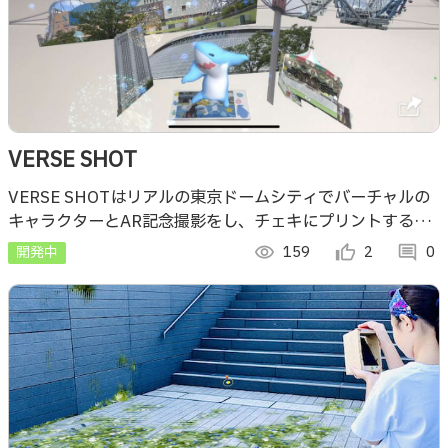
VERSE SHOT
VERSE SHOTはリアルの東京ドームシティでバーチャルの
キャラクターとAR記念撮影をし、チェキにプリントするこ
とで帰宅後もAR体験が楽しめるリアルとバーチャルが溶け
開発中
visibility
159
thumb_up_alt
2
comment
0
合うAR撮影アプリです。