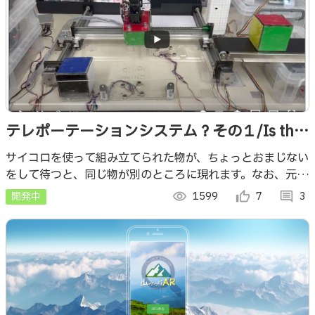
テレポーテーションシステム？その１/Is this
a Teleportation System?
サイコロを使って組み立てられた物が、ちょっとおまじない
をして待つと、同じ物が別のところに現れます。なお、元の
物は現時点では消えません。
開発中
visibility
1599
thumb_up_alt
7
comment
3