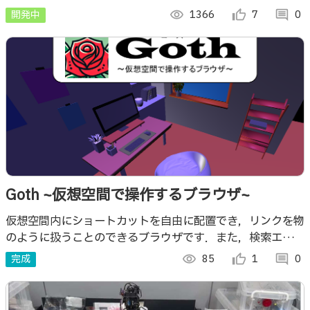
プリ
開発中
visibility
1366
thumb_up_alt
7
comment
0
Goth ~仮想空間で操作するブラウザ~
仮想空間内にショートカットを自由に配置でき，リンクを物
のように扱うことのできるブラウザです．また，検索エンジ
ンや仮想空間をいくつも切り替えることができるため，自由
完成
visibility
85
thumb_up_alt
1
comment
0
度の高い操作が可能になります．