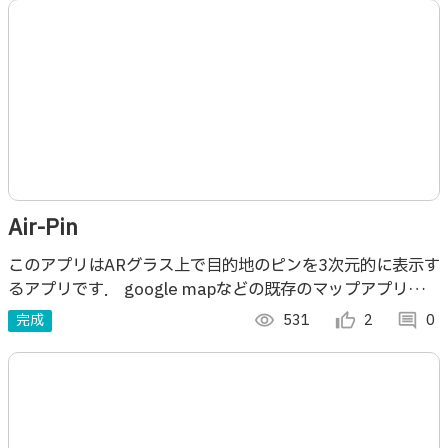
Air-Pin
このアプリはARグラス上で目的地のピンを3次元的に表示す
るアプリです． google mapなどの既存のマップアプリでは
2次元のピンとは異なり，目的地の高さ情報も含んだ3次元
完成
visibility
531
thumb_up_alt
2
comment
0
のピンを表示できます．