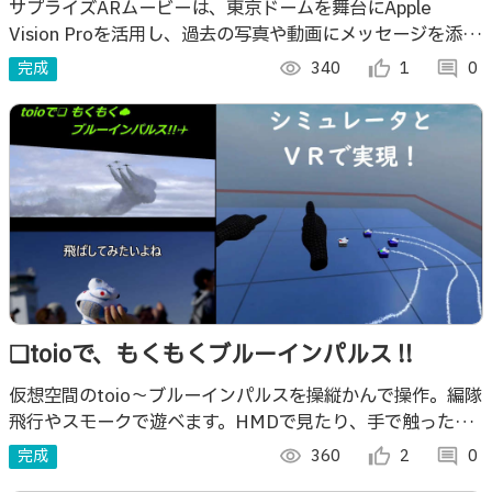
サプライズARムービーは、東京ドームを舞台にApple
Vision Proを活用し、過去の写真や動画にメッセージを添え
た次世代の没入型サプライズ体験を提供。世界に一つの感動
完成
visibility
340
thumb_up_alt
1
comment
0
共有体験です。
❑toioで、もくもくブルーインパルス !!
仮想空間のtoio～ブルーインパルスを操縦かんで操作。編隊
飛行やスモークで遊べます。HMDで見たり、手で触ったり
もできます。
完成
visibility
360
thumb_up_alt
2
comment
0