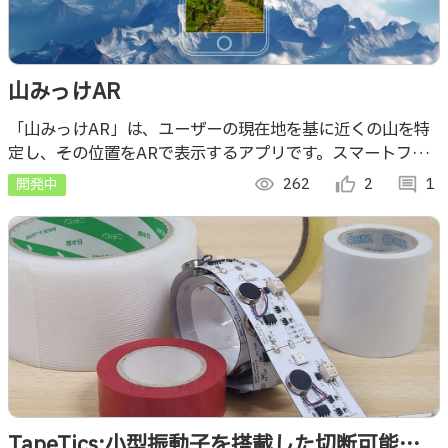
山みっけAR
「山みっけAR」は、ユーザーの現在地を基に近くの山を特
定し、その位置をARで表示するアプリです。スマートフォ
ンを使って周囲を見渡すと、山の名前や方位、距離などの情
開発中
visibility
262
thumb_up_alt
2
comment
1
報が画面上に表示されます。
TapeTics:小型振動子を搭載した切断可能な