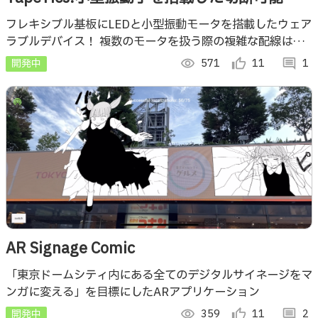
フレキシブルデバイス
フレキシブル基板にLEDと小型振動モータを搭載したウェア
ラブルデバイス！ 複数のモータを扱う際の複雑な配線は不
要！ VRコンテンツ，情報の視覚化，ゲーム開発など使い方
開発中
visibility
571
thumb_up_alt
11
comment
1
は無限大！
AR Signage Comic
「東京ドームシティ内にある全てのデジタルサイネージをマ
ンガに変える」を目標にしたARアプリケーション
開発中
visibility
359
thumb_up_alt
11
comment
2