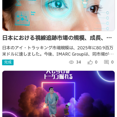
日本における視線追跡市場の規模、成長、動
向、需要に関するレポート（2026年～2034
日本のアイ・トラッキング市場規模は、2025年に80.9百万
米ドルに達しました。今後、IMARC Groupは、同市場が
年）
2034年までに768.3百万米ドルに達し、2026年から2034
完成
visibility
34
thumb_up_alt
0
comment
0
年にかけて年平