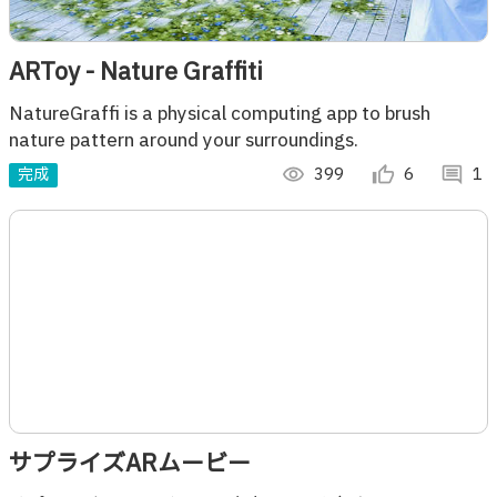
ARToy - Nature Graffiti
NatureGraffi is a physical computing app to brush
nature pattern around your surroundings.
完成
visibility
399
thumb_up_alt
6
comment
1
サプライズARムービー