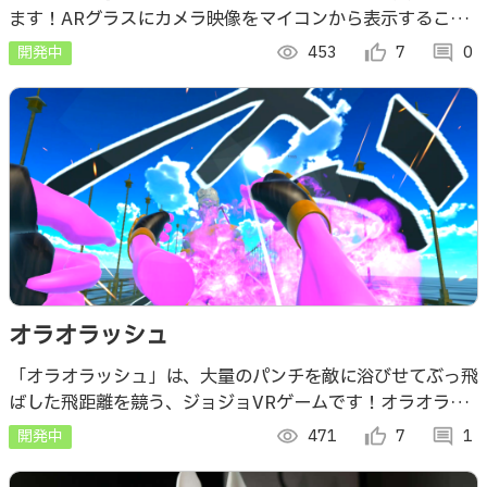
ます！ARグラスにカメラ映像をマイコンから表示すること
で、あなたの視覚を広げます。現実空間で自然に追加情報を
開発中
visibility
453
thumb_up_alt
7
comment
0
扱える”軽薄短小:89g”の作品です
オラオラッシュ
「オラオラッシュ」は、大量のパンチを敵に浴びせてぶっ飛
ばした飛距離を競う、ジョジョVRゲームです！オラオラオ
ラオラオラオラオラオラ
開発中
visibility
471
thumb_up_alt
7
comment
1