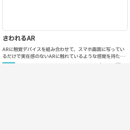
さわれるAR
ARに触覚デバイスを組み合わせて、スマホ画面に写ってい
るだけで実在感のないARに触れているような感覚を持たせ
た実験作。映像だとまるで伝わらない…
完成
visibility
348
thumb_up_alt
5
comment
0