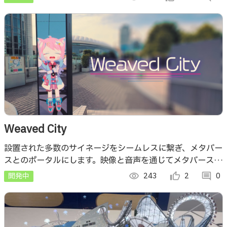
Weaved City
設置された多数のサイネージをシームレスに繋ぎ、メタバー
スとのポータルにします。映像と音声を通じてメタバース↔️
現実のコミュニケーションが可能です。
開発中
visibility
243
thumb_up_alt
2
comment
0