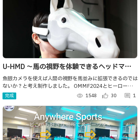
U-HMD 〜馬の視野を体験できるヘッドマウ
ントディスプレイ〜
魚眼カメラを使えば人間の視野を馬並みに拡張できるのでは
ないか？と考え制作しました。 OMMF2024とヒーローズリ
ーグ2024 展示会にて展示しました！
完成
visibility
1548
thumb_up_alt
30
comment
1