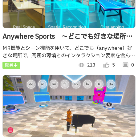
Anywhere Sports ～どこでも好きな場所で
MRでスポーツを～
MR機能とシーン機能を用いて、どこでも（anywhere）好
きな場所で、周囲の環境とのインタラクション要素を含んだ
スポーツ（sports）体験ができるコンテンツです。
開発中
visibility
213
thumb_up_alt
5
comment
0