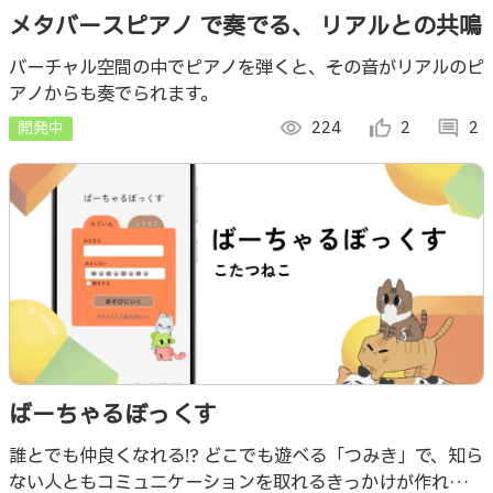
メタバースピアノ で奏でる、 リアルとの共鳴
バーチャル空間の中でピアノを弾くと、その音がリアルのピ
アノからも奏でられます。
開発中
visibility
224
thumb_up_alt
2
comment
2
ばーちゃるぼっくす
誰とでも仲良くなれる!? どこでも遊べる「つみき」で、知ら
ない人ともコミュニケーションを取れるきっかけが作れるア