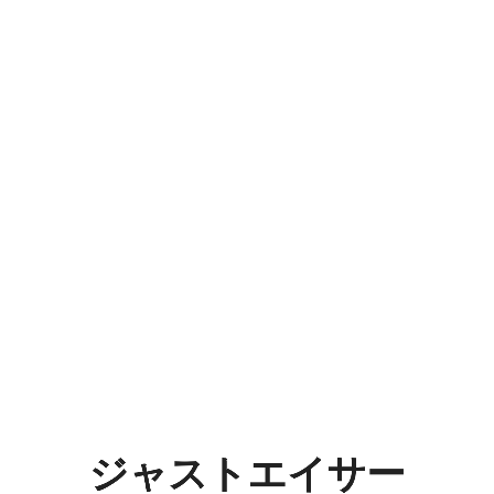
ジ
ャ
ス
ト
エ
イ
サ
ー
じ
ょ
ジャストエイサー
ぎ