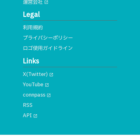
運営会社
open_in_new
Legal
利用規約
プライバシーポリシー
ロゴ使用ガイドライン
Links
X(Twitter)
open_in_new
YouTube
open_in_new
connpass
open_in_new
RSS
API
open_in_new