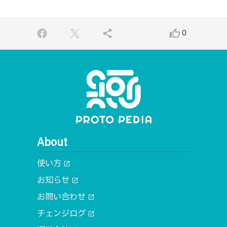
share
thumb_up_alt
0
About
使い方
open_in_new
お知らせ
open_in_new
お問い合わせ
open_in_new
チェンジログ
open_in_new