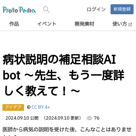
search
ログイン
新規登録
作品
イベント
開発素材
使い方
open_in_new
病状説明の補足相談AI
bot ～先生、もう一度詳
しく教えて！～
アイデア
©
CC BY 4+
2024.09.10 公開
（2024.09.10 更新）
visibility
76
医師から病気の説明を受けた後、こんなことはありませ