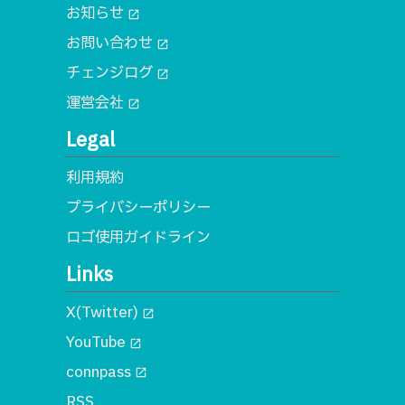
お知らせ
open_in_new
お問い合わせ
open_in_new
チェンジログ
open_in_new
運営会社
open_in_new
Legal
利用規約
プライバシーポリシー
ロゴ使用ガイドライン
Links
X(Twitter)
open_in_new
YouTube
open_in_new
connpass
open_in_new
RSS