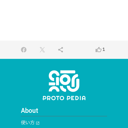
share
thumb_up_alt
1
About
使い方
open_in_new