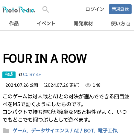
search
ログイン
新規登録
作品
イベント
開発素材
使い方
open_in_new
FOUR IN A ROW
完成
©
CC BY 4+
2024.07.26 公開
（2024.07.26 更新）
visibility
148
このゲームは対人戦とAIとの対決が選んでできる四目並
べをM5で動くようにしたものです。
コンパクトで持ち運びが簡単なM5と相性がよく、いつ
でもどこでも暇つぶしとして遊べます。
folder
ゲーム,
データサイエンス / AI / BOT,
電子工作,