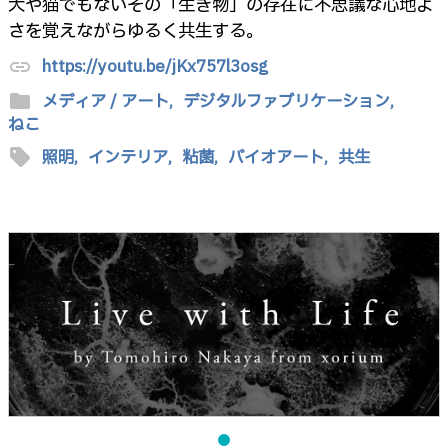
犬や猫でもないその「生き物」の存在に不思議な心地よ
さを覚えながらゆるく共生する。
https://youtu.be/jKx757l3osg
link
folder
メディア / アート,
デジタルファブリケーション,
ねこ
sell
照明,
インテリア,
粘菌,
バイオアート,
共生