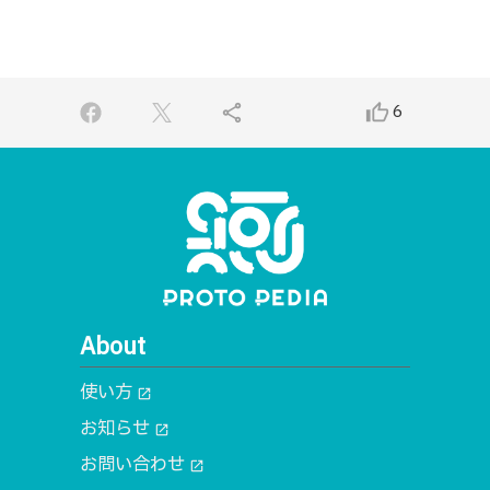
share
thumb_up_alt
6
About
使い方
open_in_new
お知らせ
open_in_new
お問い合わせ
open_in_new