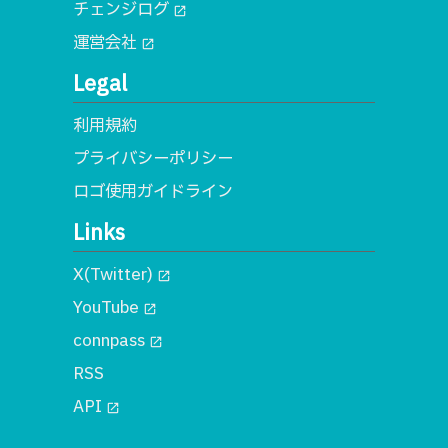
チェンジログ
open_in_new
運営会社
open_in_new
Legal
利用規約
プライバシーポリシー
ロゴ使用ガイドライン
Links
X(Twitter)
open_in_new
YouTube
open_in_new
connpass
open_in_new
RSS
API
open_in_new