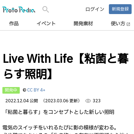
search
ログイン
新規登録
作品
イベント
開発素材
使い方
open_in_new
Live With Life【粘菌と暮
らす照明】
開発中
©
CC BY 4+
2022.12.04 公開
（2023.03.06 更新）
visibility
323
「粘菌と暮らす」をコンセプトとした新しい照明
電気のスイッチをいれるたびに影の模様が変わる。